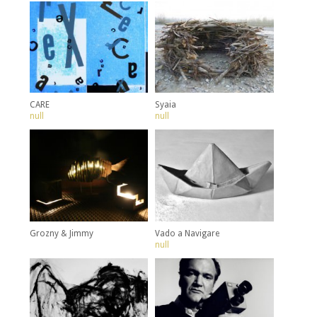
CARE
Syaia
null
null
Grozny & Jimmy
Vado a Navigare
null