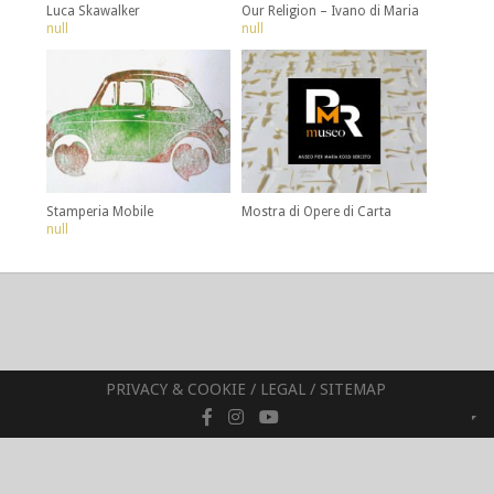
Luca Skawalker
Our Religion – Ivano di Maria
null
null
Stamperia Mobile
Mostra di Opere di Carta
null
PRIVACY & COOKIE
/
LEGAL
/
SITEMAP
© 2021 Squinterno Festival
Superfamiglia APS - C.F. 92134920344
P.IVA 02830600348