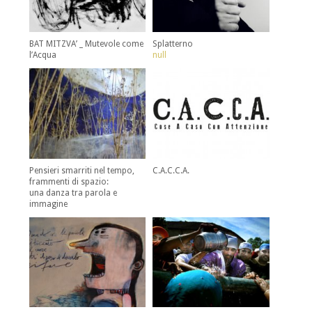
BAT MITZVA’ _ Mutevole come
Splatterno
l’Acqua
null
Pensieri smarriti nel tempo,
C.A.C.C.A.
frammenti di spazio:
una danza tra parola e
immagine