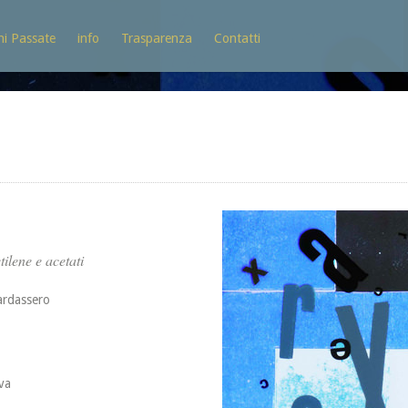
ni Passate
info
Trasparenza
Contatti
tilene e acetati
uardassero
va