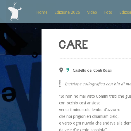
Home
Edizione 2026
Video
Foto
Edizio
CARE
9
Castello dei Conti Rossi
Incisione collografica con blu di me
“Io non ho mai visto uomini tristi che g
con occhio così ansioso
verso il minuscolo lembo d’azzurro
che noi prigionieri chiamiam cielo,
e verso ogni nuvola che andava alla deri
da vele d’argento sospinta”