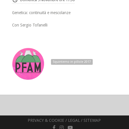
Genetica: continuità e mescolanze
Con Sergio Tofanelli
Squinterno in pillole 2017
PRIVACY & COOKIE
/
LEGAL
/
SITEMAP