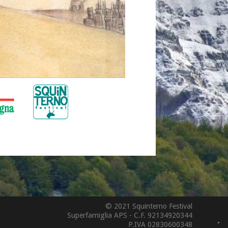
© 2021 Squinterno Festival
Superfamiglia APS - C.F. 92134920344
P.IVA 02830600348