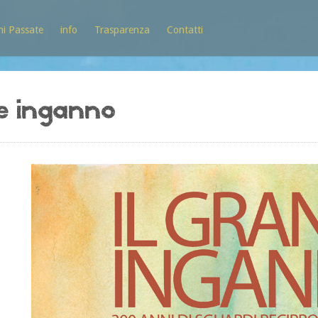
ni Passate
info
Trasparenza
Contatti
de inganno