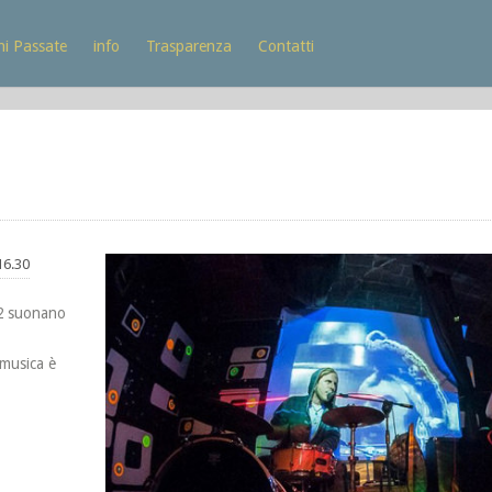
ni Passate
info
Trasparenza
Contatti
16.30
 2 suonano
 musica è