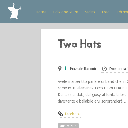
Home
Edizione 2026
Video
Foto
Edizio
Two Hats
1
Piazzale Barbuti
Domenica 
Avete mai sentito parlare di band che in
come in 10 elementi? Ecco i TWO HATS!
Dal jazz al dub, dal gipsy al funk, la loro
divertente e ballabile e vi sorprenderà…
facebook
Musica 2015