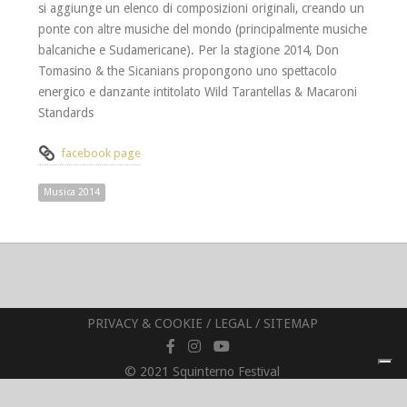
si aggiunge un elenco di composizioni originali, creando un
ponte con altre musiche del mondo (principalmente musiche
balcaniche e Sudamericane). Per la stagione 2014, Don
Tomasino & the Sicanians propongono uno spettacolo
energico e danzante intitolato Wild Tarantellas & Macaroni
Standards
facebook page
Musica 2014
PRIVACY & COOKIE
/
LEGAL
/
SITEMAP
© 2021 Squinterno Festival
Superfamiglia APS - C.F. 92134920344
P.IVA 02830600348