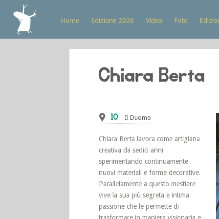
Home
Edizione 2026
Video
Foto
Edizio
Chiara Berta
10
Il Duomo
Chiara Berta lavora come artigiana
creativa da sedici anni
sperimentando continuamente
nuovi materiali e forme decorative.
Parallelamente a questo mestiere
vive la sua più segreta e intima
passione che le permette di
trasformare in maniera visionaria e