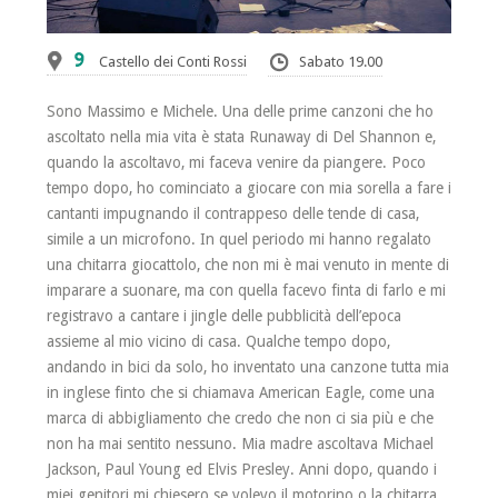
9
Castello dei Conti Rossi
Sabato 19.00
Sono Massimo e Michele. Una delle prime canzoni che ho
ascoltato nella mia vita è stata Runaway di Del Shannon e,
quando la ascoltavo, mi faceva venire da piangere. Poco
tempo dopo, ho cominciato a giocare con mia sorella a fare i
cantanti impugnando il contrappeso delle tende di casa,
simile a un microfono. In quel periodo mi hanno regalato
una chitarra giocattolo, che non mi è mai venuto in mente di
imparare a suonare, ma con quella facevo finta di farlo e mi
registravo a cantare i jingle delle pubblicità dell’epoca
assieme al mio vicino di casa. Qualche tempo dopo,
andando in bici da solo, ho inventato una canzone tutta mia
in inglese finto che si chiamava American Eagle, come una
marca di abbigliamento che credo che non ci sia più e che
non ha mai sentito nessuno. Mia madre ascoltava Michael
Jackson, Paul Young ed Elvis Presley. Anni dopo, quando i
miei genitori mi chiesero se volevo il motorino o la chitarra,